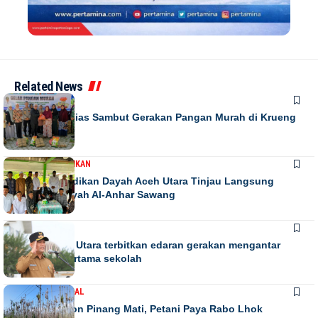
Related News
DAERAH
Warga Antusias Sambut Gerakan Pangan Murah di Krueng
Barona Jaya
DAERAH
PENDIDIKAN
Kadis Pendidikan Dayah Aceh Utara Tinjau Langsung
Relokasi Dayah Al-Anhar Sawang
DAERAH
Bupati Aceh Utara terbitkan edaran gerakan mengantar
anak hari pertama sekolah
DAERAH
NASIONAL
Ribuan Pohon Pinang Mati, Petani Paya Rabo Lhok