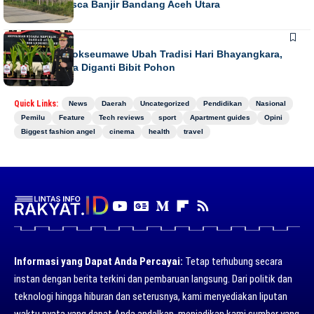
Terpuruk Pasca Banjir Bandang Aceh Utara
DAERAH
NEWS
Kapolres Lhokseumawe Ubah Tradisi Hari Bhayangkara,
Papan Bunga Diganti Bibit Pohon
Quick Links:
News
Daerah
Uncategorized
Pendidikan
Nasional
Pemilu
Feature
Tech reviews
sport
Apartment guides
Opini
Biggest fashion angel
cinema
health
travel
Informasi yang Dapat Anda Percayai:
Tetap terhubung secara
instan dengan berita terkini dan pembaruan langsung. Dari politik dan
teknologi hingga hiburan dan seterusnya, kami menyediakan liputan