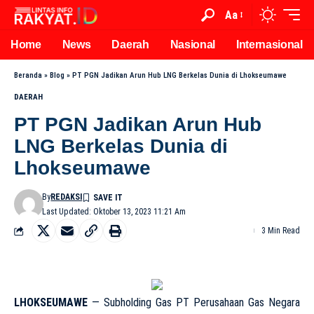
Aa
Home
News
Daerah
Nasional
Internasional
Beranda
»
Blog
»
PT PGN Jadikan Arun Hub LNG Berkelas Dunia di Lhokseumawe
DAERAH
PT PGN Jadikan Arun Hub
LNG Berkelas Dunia di
Lhokseumawe
By
REDAKSI
Last Updated: Oktober 13, 2023 11:21 Am
3 Min Read
LHOKSEUMAWE
— Subholding Gas PT Perusahaan Gas Negara