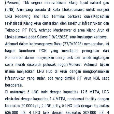
(Persero) Tbk segera merevitalisasi kilang liquid natural gas
(LNG) Arun yang berada di Kota Lhokseumawe untuk menjadi
LNG Receiving and Hub Terminal berkelas dunia.Kepastian
revitalisasi Kilang Arun diutarakan oleh Direktur Infrastruktur dan
Teknologi PT PGN, Achmad Muchtasyar di area kilang Arun di
Lhokseumawe pada Selasa (19/9/2023) saat kunjungan kerjanya.
Achmad dalam keterangannya Rabu (27/9/2023) menegaskan, ini
bagian komitmen PGN yang mendapat penugasan dari
Pemerintah dalam menyiapkan energi baik dan ramah lingkungan
serta murah diseluruh pelosok negeri.Menurut Achmad, tujuan
utama menjadikan LNG Hub di Arun dengan mengoptimalkan
infrastruktur yang sudah ada yang dimiliki PT Arun NGL saat
beroperasi.
Di antaranya 6 LNG train dengan kapasitas 12.5 MTPA, LPG
ekstraksi dengan kapasitas 1.4 MTPA, condensat facility dengan
kapasitas 20.000 bpd, 2 LNG jetty, 5 LNG tank dengan kapasitas
636.000 m3, 4 LPG tank dengan kapasitas 302.000 m3, 4