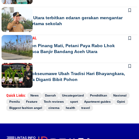
DAERAH
Bupati Aceh Utara terbitkan edaran gerakan mengantar
anak hari pertama sekolah
DAERAH
NASIONAL
Ribuan Pohon Pinang Mati, Petani Paya Rabo Lhok
Terpuruk Pasca Banjir Bandang Aceh Utara
DAERAH
NEWS
Kapolres Lhokseumawe Ubah Tradisi Hari Bhayangkara,
Papan Bunga Diganti Bibit Pohon
Quick Links:
News
Daerah
Uncategorized
Pendidikan
Nasional
Pemilu
Feature
Tech reviews
sport
Apartment guides
Opini
Biggest fashion angel
cinema
health
travel