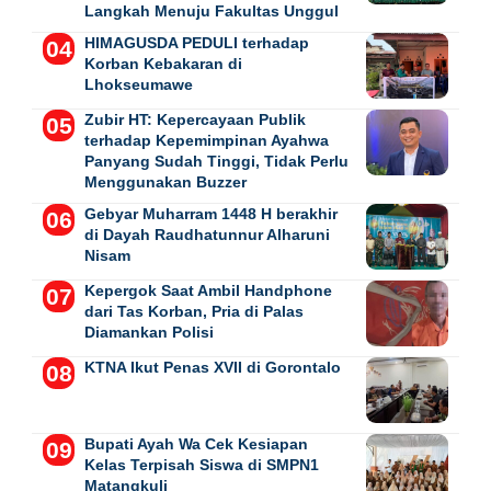
Langkah Menuju Fakultas Unggul
HIMAGUSDA PEDULI terhadap
Korban Kebakaran di
Lhokseumawe
Zubir HT: Kepercayaan Publik
terhadap Kepemimpinan Ayahwa
Panyang Sudah Tinggi, Tidak Perlu
Menggunakan Buzzer
Gebyar Muharram 1448 H berakhir
di Dayah Raudhatunnur Alharuni
Nisam
Kepergok Saat Ambil Handphone
dari Tas Korban, Pria di Palas
Diamankan Polisi
KTNA Ikut Penas XVII di Gorontalo
Bupati Ayah Wa Cek Kesiapan
Kelas Terpisah Siswa di SMPN1
Matangkuli