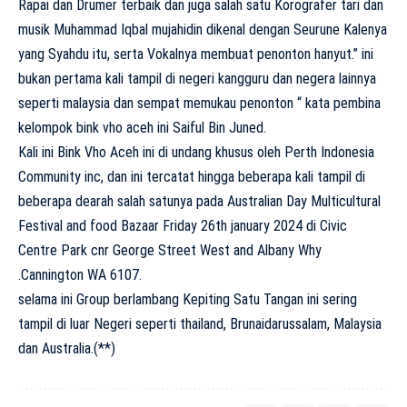
Rapai dan Drumer terbaik dan juga salah satu Korografer tari dan
musik Muhammad Iqbal mujahidin dikenal dengan Seurune Kalenya
yang Syahdu itu, serta Vokalnya membuat penonton hanyut.” ini
bukan pertama kali tampil di negeri kangguru dan negera lainnya
seperti malaysia dan sempat memukau penonton “ kata pembina
kelompok bink vho aceh ini Saiful Bin Juned.
Kali ini Bink Vho Aceh ini di undang khusus oleh Perth Indonesia
Community inc, dan ini tercatat hingga beberapa kali tampil di
beberapa dearah salah satunya pada Australian Day Multicultural
Festival and food Bazaar Friday 26th january 2024 di Civic
Centre Park cnr George Street West and Albany Why
.Cannington WA 6107.
selama ini Group berlambang Kepiting Satu Tangan ini sering
tampil di luar Negeri seperti thailand, Brunaidarussalam, Malaysia
dan Australia.(**)