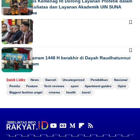
Direktur Diktis Kemenag RI Dorong Layanan Profetik dalam
Penguatan Kuliatas dan Layanan Akademik UIN SUNA
Lhokseumawe
NASIONAL
NEWS
Juli 13, 2026
NEWS
Gebyar Muharram 1448 H berakhir di Dayah Raudhatunnur
Alharuni Nisam
Quick Links:
News
Daerah
Uncategorized
Pendidikan
Nasional
Pemilu
Feature
Tech reviews
sport
Apartment guides
Opini
Biggest fashion angel
cinema
health
travel