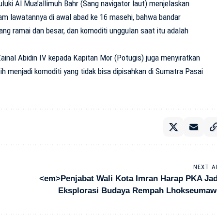
uluki Al Mua’allimuh Bahr (Sang navigator laut) menjelaskan
lam lawatannya di awal abad ke 16 masehi, bahwa bandar
ng ramai dan besar, dan komoditi unggulan saat itu adalah
Zainal Abidin IV kepada Kapitan Mor (Potugis) juga menyiratkan
 menjadi komoditi yang tidak bisa dipisahkan di Sumatra Pasai
NEXT A
<em>Penjabat Wali Kota Imran Harap PKA Jad
Eksplorasi Budaya Rempah Lhokseuma