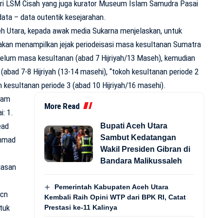
dari LSM Cisah yang juga kurator Museum Islam Samudra Pasai
ata – data outentik kesejarahan.
 Utara, kepada awak media Sukarna menjelaskan, untuk
akan menampilkan jejak periodeisasi masa kesultanan Sumatra
belum masa kesultanan (abad 7 Hijriyah/13 Maseh), kemudian
(abad 7-8 Hijriyah (13-14 masehi), “tokoh kesultanan periode 2
h kesultanan periode 3 (abad 10 Hijriyah/16 masehi).
gam
More Read
i: 1.
ead
Bupati Aceh Utara
Sambut Kedatangan
ammad
Wakil Presiden Gibran di
Bandara Malikussaleh
iasan
Pemerintah Kabupaten Aceh Utara
ncn
Kembali Raih Opini WTP dari BPK RI, Catat
ntuk
Prestasi ke-11 Kalinya