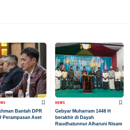
EWS
NEWS
khman Bantah DPR
Gebyar Muharram 1448 H
U Perampasan Aset
berakhir di Dayah
Raudhatunnur Alharuni Nisam