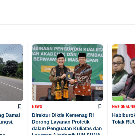
NEWS
NASIONAL
N
ng Damai
Direktur Diktis Kemenag RI
Habiburo
ungsi,
Dorong Layanan Profetik
Tolak RU
dalam Penguatan Kuliatas dan