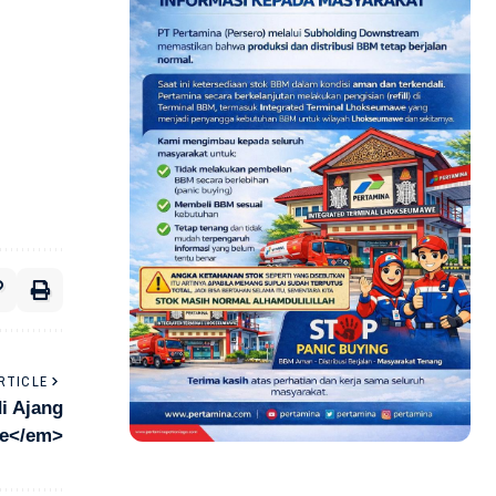
RTICLE
i Ajang
we</em>