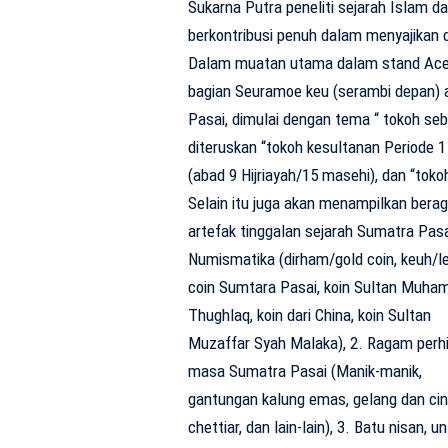
Sukarna Putra peneliti sejarah Islam 
berkontribusi penuh dalam menyajikan d
Dalam muatan utama dalam stand Aceh
bagian Seuramoe keu (serambi depan) 
Pasai, dimulai dengan tema “ tokoh se
diteruskan “tokoh kesultanan Periode 1 
(abad 9 Hijriayah/15 masehi), dan “toko
Selain itu juga akan menampilkan bera
artefak tinggalan sejarah Sumatra Pasa
Numismatika (dirham/gold coin, keuh/l
coin Sumtara Pasai, koin Sultan Muh
Thughlaq, koin dari China, koin Sultan
Muzaffar Syah Malaka), 2. Ragam perh
masa Sumatra Pasai (Manik-manik,
gantungan kalung emas, gelang dan ci
chettiar, dan lain-lain), 3. Batu nisan, u