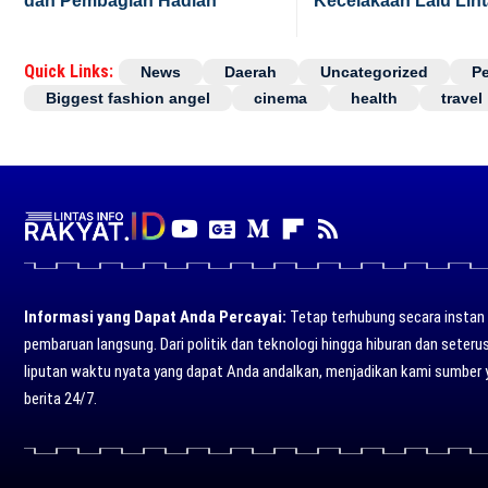
dan Pembagian Hadiah
Kecelakaan Lalu Lin
Quick Links:
News
Daerah
Uncategorized
P
Biggest fashion angel
cinema
health
travel
Informasi yang Dapat Anda Percayai:
Tetap terhubung secara instan d
pembaruan langsung. Dari politik dan teknologi hingga hiburan dan seter
liputan waktu nyata yang dapat Anda andalkan, menjadikan kami sumber 
berita 24/7.