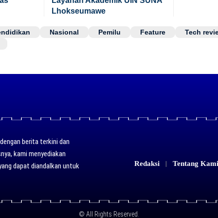
tas
Layanan Akademik UIN SUNA
Lhokseumawe
endidikan
Nasional
Pemilu
Feature
Tech revi
engan berita terkini dan
usnya, kami menyediakan
Redaksi
Tentang Kam
yang dapat diandalkan untuk
© All Rights Reserved.