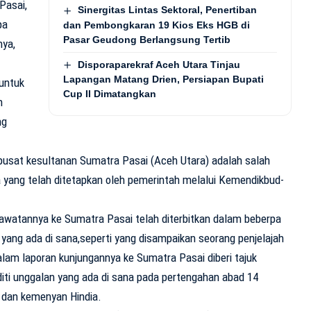
Pasai,
Sinergitas Lintas Sektoral, Penertiban
pa
dan Pembongkaran 19 Kios Eks HGB di
Pasar Geudong Berlangsung Tertib
nya,
Disporaparekraf Aceh Utara Tinjau
Lapangan Matang Drien, Persiapan Bupati
untuk
Cup II Dimatangkan
n
ng
pusat kesultanan Sumatra Pasai (Aceh Utara) adalah salah
a yang telah ditetapkan oleh pemerintah melalui Kemendikbud-
 lawatannya ke Sumatra Pasai telah diterbitkan dalam beberpa
yang ada di sana,seperti yang disampaikan seorang penjelajah
lam laporan kunjungannya ke Sumatra Pasai diberi tajuk
ti unggalan yang ada di sana pada pertengahan abad 14
, dan kemenyan Hindia.