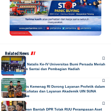
Related News
NEWS
Puncak Dies Natalis Ke-IV Universitas Bumi Persada Meriah
dengan Jalan Santai dan Pembagian Hadiah
NEWS
Direktur Diktis Kemenag RI Dorong Layanan Profetik dalam
Penguatan Kuliatas dan Layanan Akademik UIN SUNA
Lhokseumawe
NASIONAL
NEWS
Habiburokhman Bantah DPR Tolak RUU Perampasan Aset