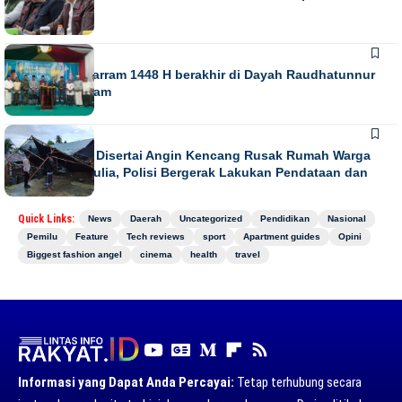
NEWS
Gebyar Muharram 1448 H berakhir di Dayah Raudhatunnur
Alharuni Nisam
NEWS
Hujan Lebat Disertai Angin Kencang Rusak Rumah Warga
di Meurah Mulia, Polisi Bergerak Lakukan Pendataan dan
Koordinasi
Quick Links:
News
Daerah
Uncategorized
Pendidikan
Nasional
Pemilu
Feature
Tech reviews
sport
Apartment guides
Opini
Biggest fashion angel
cinema
health
travel
Informasi yang Dapat Anda Percayai:
Tetap terhubung secara