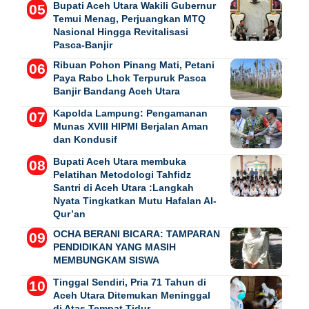
Bupati Aceh Utara Wakili Gubernur
Temui Menag, Perjuangkan MTQ
Nasional Hingga Revitalisasi
Pasca-Banjir
Ribuan Pohon Pinang Mati, Petani
Paya Rabo Lhok Terpuruk Pasca
Banjir Bandang Aceh Utara
Kapolda Lampung: Pengamanan
Munas XVIII HIPMI Berjalan Aman
dan Kondusif
Bupati Aceh Utara membuka
Pelatihan Metodologi Tahfidz
Santri di Aceh Utara :Langkah
Nyata Tingkatkan Mutu Hafalan Al-
Qur’an
OCHA BERANI BICARA: TAMPARAN
PENDIDIKAN YANG MASIH
MEMBUNGKAM SISWA
Tinggal Sendiri, Pria 71 Tahun di
Aceh Utara Ditemukan Meninggal
di Atas Tempat Tidur