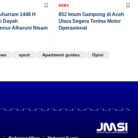
NEWS
uharram 1448 H
852 Imum Gampong di Aceh
di Dayah
Utara Segera Terima Motor
nnur Alharuni Nisam
Operasional
ews
sport
Apartment guides
Opini