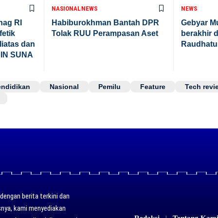
NASIONAL
NEWS
NEWS
nag RI
Habiburokhman Bantah DPR
Gebyar M
etik
Tolak RUU Perampasan Aset
berakhir 
iatas dan
Raudhatu
UIN SUNA
endidikan
Nasional
Pemilu
Feature
Tech revi
engan berita terkini dan
usnya, kami menyediakan