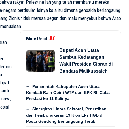
 bahwa rakyat Palestina lah yang telah membantu mereka
ra-negara berdaulat lainya kala itu dimana genosida berlangsung
ang Zionis tidak merasa segan dan malu menyebut bahwa Arab
kemanusiaan.
More Read
elah
i
Bupati Aceh Utara
Sambut Kedatangan
na
Wakil Presiden Gibran di
teroris
Bandara Malikussaleh
la
dapat
Pemerintah Kabupaten Aceh Utara
bantu
Kembali Raih Opini WTP dari BPK RI, Catat
annya,
Prestasi ke-11 Kalinya
osial
Sinergitas Lintas Sektoral, Penertiban
dan Pembongkaran 19 Kios Eks HGB di
Pasar Geudong Berlangsung Tertib