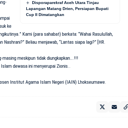
ang-
Disporaparekraf Aceh Utara Tinjau
Lapangan Matang Drien, Persiapan Bupati
Cup II Dimatangkan
ampai
asuk ke
ngikutinya.” Kami (para sahabat) berkata: “Wahai Rasulullah,
an Nashrani?” Beliau menjawab, “Lantas siapa lagi?” [HR.
-masing meskipun tidak diungkapkan….!!!
t Islam dewasa ini menyerupai Zionis..
 Dosen Institut Agama Islam Negeri (IAIN) Lhokseumawe.