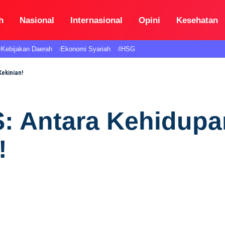
h
Nasional
Internasional
Opini
Kesehatan
Kebijakan Daerah
Ekonomi Syariah
IHSG
ekinian!
 Antara Kehidupa
!