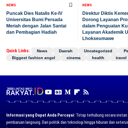
NEWS
NEWS
Puncak Dies Natalis Ke-IV
Direktur Diktis Keme
Universitas Bumi Persada
Dorong Layanan Prof
Meriah dengan Jalan Santai
dalam Penguatan Kul
dan Pembagian Hadiah
Layanan Akademik 
Lhokseumawe
Quick Links:
News
Daerah
Uncategorized
P
Biggest fashion angel
cinema
health
travel
Informasi yang Dapat Anda Percayai:
Tetap terhubung secara instan d
pembaruan langsung. Dari politik dan teknologi hingga hiburan dan seter