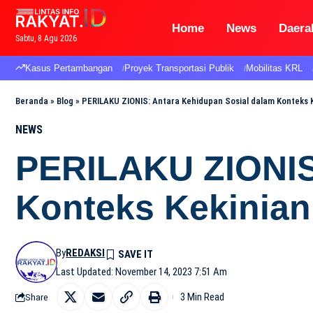
Home
News
Daera
Sabtu, 8 Agu 2026
Kasus Pertambangan
Proyek Transportasi Publik
Mobilitas KRL
Beranda
»
Blog
»
PERILAKU ZIONIS: Antara Kehidupan Sosial dalam Konteks K
NEWS
PERILAKU ZIONIS:
Konteks Kekinian
By
REDAKSI
Last Updated: November 14, 2023 7:51 Am
3 Min Read
Share