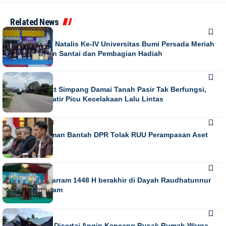
Related News
NEWS
Puncak Dies Natalis Ke-IV Universitas Bumi Persada Meriah
dengan Jalan Santai dan Pembagian Hadiah
NEWS
Running Text Simpang Damai Tanah Pasir Tak Berfungsi,
Warga Khawatir Picu Kecelakaan Lalu Lintas
NASIONAL
NEWS
Habiburokhman Bantah DPR Tolak RUU Perampasan Aset
NEWS
Gebyar Muharram 1448 H berakhir di Dayah Raudhatunnur
Alharuni Nisam
NEWS
Hujan Lebat Disertai Angin Kencang Rusak Rumah Warga