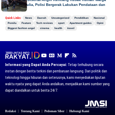
di Meurah Mulia, Polisi Bergerak Lakukan Pendataan dan
Koordinasi
Quick Links:
News
Daerah
Uncategorized
Pendidikan
Nasional
Pemilu
Feature
Tech reviews
sport
Apartment guides
Opini
Biggest fashion angel
cinema
health
travel
Informasi yang Dapat Anda Percayai:
Tetap terhubung secara
instan dengan berita terkini dan pembaruan langsung. Dari politik dan
teknologi hingga hiburan dan seterusnya, kami menyediakan liputan
waktu nyata yang dapat Anda andalkan, menjadikan kami sumber yang
dapat diandalkan untuk berita 24/7.
Redaksi
Tentang Kami
Pedoman Siber
Hubungi Kami