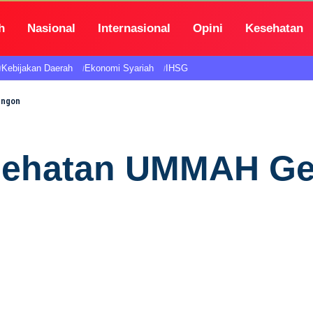
h
Nasional
Internasional
Opini
Kesehatan
Kebijakan Daerah
Ekonomi Syariah
IHSG
engon
esehatan UMMAH Ge