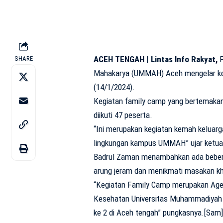
ACEH TENGAH
|
Lintas Info Rakyat,
F
SHARE
Mahakarya (UMMAH) Aceh mengelar keg
(14/1/2024).
Kegiatan family camp yang bertemaka
diikuti 47 peserta.
“Ini merupakan kegiatan kemah keluar
lingkungan kampus UMMAH” ujar ketua 
Badrul Zaman menambahkan ada bebera 
arung jeram dan menikmati masakan k
“Kegiatan Family Camp merupakan Agen
Kesehatan Universitas Muhammadiyah M
ke 2 di Aceh tengah” pungkasnya.[Sam]