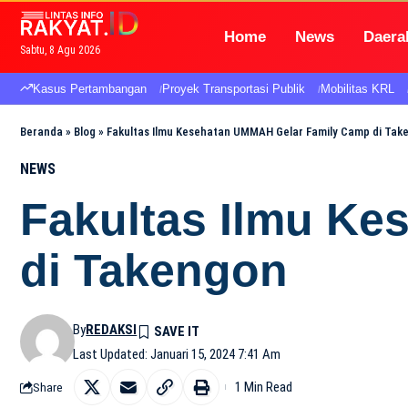
Home
News
Daera
Sabtu, 8 Agu 2026
Kasus Pertambangan
Proyek Transportasi Publik
Mobilitas KRL
Beranda
»
Blog
»
Fakultas Ilmu Kesehatan UMMAH Gelar Family Camp di Tak
NEWS
Fakultas Ilmu K
di Takengon
By
REDAKSI
Last Updated: Januari 15, 2024 7:41 Am
1 Min Read
Share