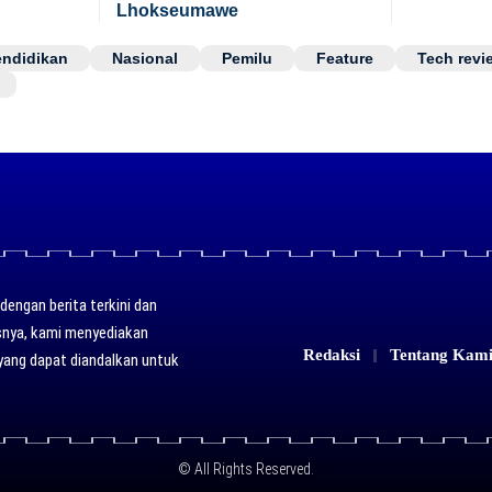
Lhokseumawe
endidikan
Nasional
Pemilu
Feature
Tech revi
engan berita terkini dan
usnya, kami menyediakan
Redaksi
Tentang Kam
yang dapat diandalkan untuk
© All Rights Reserved.