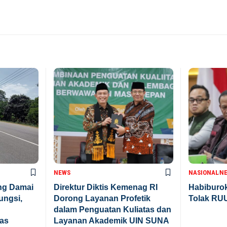
NEWS
NASIONAL
N
ng Damai
Direktur Diktis Kemenag RI
Habiburo
ungsi,
Dorong Layanan Profetik
Tolak RU
dalam Penguatan Kuliatas dan
tas
Layanan Akademik UIN SUNA