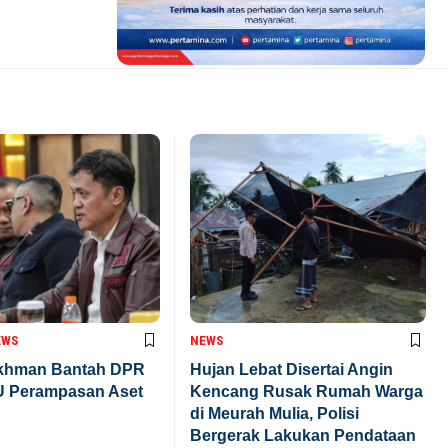
EWS
NEWS
khman Bantah DPR
Hujan Lebat Disertai Angin
U Perampasan Aset
Kencang Rusak Rumah Warga
di Meurah Mulia, Polisi
Bergerak Lakukan Pendataan