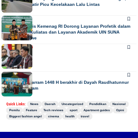
Warga Khawatir Picu Kecelakaan Lalu Lintas
NEWS
Direktur Diktis Kemenag RI Dorong Layanan Profetik dalam
Penguatan Kuliatas dan Layanan Akademik UIN SUNA
Lhokseumawe
NASIONAL
NEWS
Juli 13, 2026
NEWS
Gebyar Muharram 1448 H berakhir di Dayah Raudhatunnur
Alharuni Nisam
Quick Links:
News
Daerah
Uncategorized
Pendidikan
Nasional
Pemilu
Feature
Tech reviews
sport
Apartment guides
Opini
Biggest fashion angel
cinema
health
travel