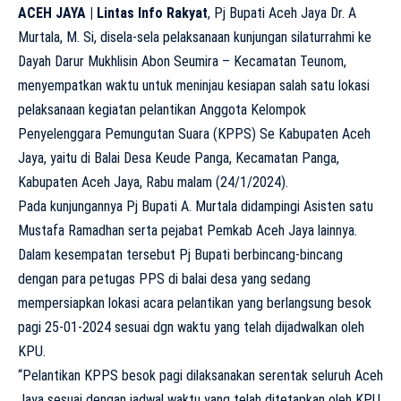
ACEH JAYA | Lintas Info Rakyat
, Pj Bupati Aceh Jaya Dr. A
Murtala, M. Si, disela-sela pelaksanaan kunjungan silaturrahmi ke
Dayah Darur Mukhlisin Abon Seumira – Kecamatan Teunom,
menyempatkan waktu untuk meninjau kesiapan salah satu lokasi
pelaksanaan kegiatan pelantikan Anggota Kelompok
Penyelenggara Pemungutan Suara (KPPS) Se Kabupaten Aceh
Jaya, yaitu di Balai Desa Keude Panga, Kecamatan Panga,
Kabupaten Aceh Jaya, Rabu malam (24/1/2024).
Pada kunjungannya Pj Bupati A. Murtala didampingi Asisten satu
Mustafa Ramadhan serta pejabat Pemkab Aceh Jaya lainnya.
Dalam kesempatan tersebut Pj Bupati berbincang-bincang
dengan para petugas PPS di balai desa yang sedang
mempersiapkan lokasi acara pelantikan yang berlangsung besok
pagi 25-01-2024 sesuai dgn waktu yang telah dijadwalkan oleh
KPU.
“Pelantikan KPPS besok pagi dilaksanakan serentak seluruh Aceh
Jaya sesuai dengan jadwal waktu yang telah ditetapkan oleh KPU,