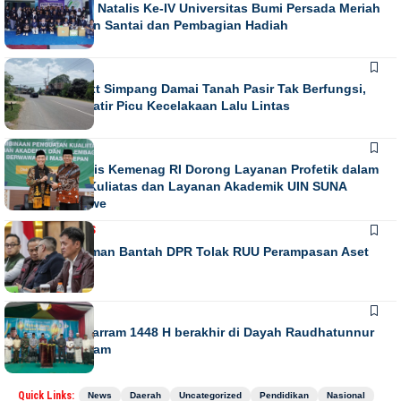
Puncak Dies Natalis Ke-IV Universitas Bumi Persada Meriah
dengan Jalan Santai dan Pembagian Hadiah
NEWS
Running Text Simpang Damai Tanah Pasir Tak Berfungsi,
Warga Khawatir Picu Kecelakaan Lalu Lintas
NEWS
Direktur Diktis Kemenag RI Dorong Layanan Profetik dalam
Penguatan Kuliatas dan Layanan Akademik UIN SUNA
Lhokseumawe
NASIONAL
NEWS
Habiburokhman Bantah DPR Tolak RUU Perampasan Aset
NEWS
Gebyar Muharram 1448 H berakhir di Dayah Raudhatunnur
Alharuni Nisam
Quick Links:
News
Daerah
Uncategorized
Pendidikan
Nasional