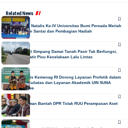
Related News
NEWS
Puncak Dies Natalis Ke-IV Universitas Bumi Persada Meriah
dengan Jalan Santai dan Pembagian Hadiah
NEWS
Running Text Simpang Damai Tanah Pasir Tak Berfungsi,
Warga Khawatir Picu Kecelakaan Lalu Lintas
NEWS
Direktur Diktis Kemenag RI Dorong Layanan Profetik dalam
Penguatan Kuliatas dan Layanan Akademik UIN SUNA
Lhokseumawe
NASIONAL
NEWS
Habiburokhman Bantah DPR Tolak RUU Perampasan Aset
NEWS