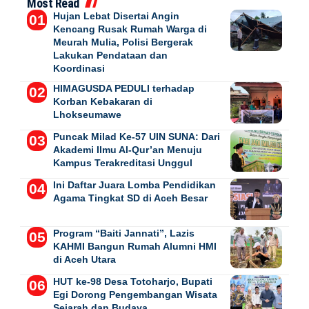
Most Read
Hujan Lebat Disertai Angin
Kencang Rusak Rumah Warga di
Meurah Mulia, Polisi Bergerak
Lakukan Pendataan dan
Koordinasi
HIMAGUSDA PEDULI terhadap
Korban Kebakaran di
Lhokseumawe
Puncak Milad Ke-57 UIN SUNA: Dari
Akademi Ilmu Al-Qur’an Menuju
Kampus Terakreditasi Unggul
Ini Daftar Juara Lomba Pendidikan
Agama Tingkat SD di Aceh Besar
Program “Baiti Jannati”, Lazis
KAHMI Bangun Rumah Alumni HMI
di Aceh Utara
HUT ke-98 Desa Totoharjo, Bupati
Egi Dorong Pengembangan Wisata
Sejarah dan Budaya