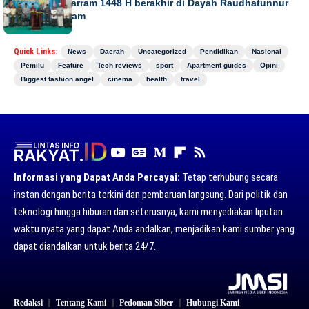
Gebyar Muharram 1448 H berakhir di Dayah Raudhatunnur
Alharuni Nisam
Quick Links:
News
Daerah
Uncategorized
Pendidikan
Nasional
Pemilu
Feature
Tech reviews
sport
Apartment guides
Opini
Biggest fashion angel
cinema
health
travel
Informasi yang Dapat Anda Percayai:
Tetap terhubung secara
instan dengan berita terkini dan pembaruan langsung. Dari politik dan
teknologi hingga hiburan dan seterusnya, kami menyediakan liputan
waktu nyata yang dapat Anda andalkan, menjadikan kami sumber yang
dapat diandalkan untuk berita 24/7.
Redaksi
Tentang Kami
Pedoman Siber
Hubungi Kami