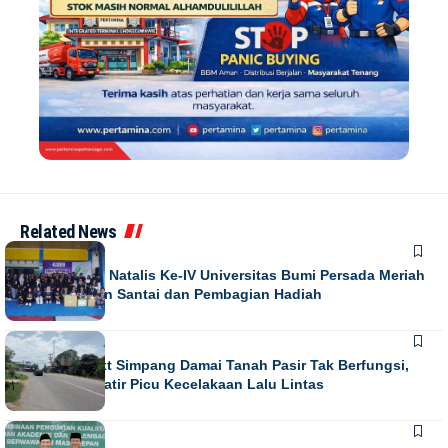
Related News
NEWS
Puncak Dies Natalis Ke-IV Universitas Bumi Persada Meriah
dengan Jalan Santai dan Pembagian Hadiah
NEWS
Running Text Simpang Damai Tanah Pasir Tak Berfungsi,
Warga Khawatir Picu Kecelakaan Lalu Lintas
NEWS