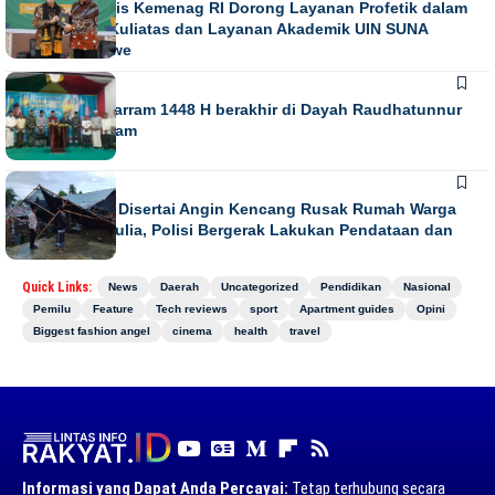
Direktur Diktis Kemenag RI Dorong Layanan Profetik dalam
Penguatan Kuliatas dan Layanan Akademik UIN SUNA
Lhokseumawe
NEWS
Gebyar Muharram 1448 H berakhir di Dayah Raudhatunnur
Alharuni Nisam
NEWS
Hujan Lebat Disertai Angin Kencang Rusak Rumah Warga
di Meurah Mulia, Polisi Bergerak Lakukan Pendataan dan
Koordinasi
Quick Links:
News
Daerah
Uncategorized
Pendidikan
Nasional
Pemilu
Feature
Tech reviews
sport
Apartment guides
Opini
Biggest fashion angel
cinema
health
travel
Informasi yang Dapat Anda Percayai:
Tetap terhubung secara