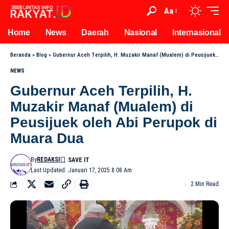
Aa
Home
News
Daerah
Nasional
Internasional
Beranda
»
Blog
»
Gubernur Aceh Terpilih, H. Muzakir Manaf (Mualem) di Peusijuek oleh Abi Perupok di Muara Dua
NEWS
Gubernur Aceh Terpilih, H.
Muzakir Manaf (Mualem) di
Peusijuek oleh Abi Perupok di
Muara Dua
By
REDAKSI
Last Updated: Januari 17, 2025 8:08 Am
2 Min Read