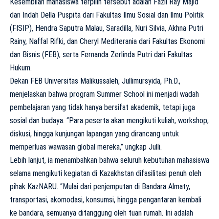
Kesembilan mahasiswa terpilih tersebut adalah Fazli Ray Majid
dan Indah Della Puspita dari Fakultas Ilmu Sosial dan Ilmu Politik
(FISIP), Hendra Saputra Malau, Saradilla, Nuri Silvia, Akhna Putri
Rainy, Naffal Rifki, dan Cheryl Mediterania dari Fakultas Ekonomi
dan Bisnis (FEB), serta Fernanda Zerlinda Putri dari Fakultas
Hukum.
Dekan FEB Universitas Malikussaleh, Jullimursyida, Ph.D.,
menjelaskan bahwa program Summer School ini menjadi wadah
pembelajaran yang tidak hanya bersifat akademik, tetapi juga
sosial dan budaya. “Para peserta akan mengikuti kuliah, workshop,
diskusi, hingga kunjungan lapangan yang dirancang untuk
memperluas wawasan global mereka,” ungkap Julli.
Lebih lanjut, ia menambahkan bahwa seluruh kebutuhan mahasiswa
selama mengikuti kegiatan di Kazakhstan difasilitasi penuh oleh
pihak KazNARU. “Mulai dari penjemputan di Bandara Almaty,
transportasi, akomodasi, konsumsi, hingga pengantaran kembali
ke bandara, semuanya ditanggung oleh tuan rumah. Ini adalah