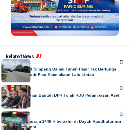
Related News
NEWS
Running Text Simpang Damai Tanah Pasir Tak Berfungsi,
Warga Khawatir Picu Kecelakaan Lalu Lintas
NASIONAL
NEWS
Habiburokhman Bantah DPR Tolak RUU Perampasan Aset
NEWS
Gebyar Muharram 1448 H berakhir di Dayah Raudhatunnur
Alharuni Nisam