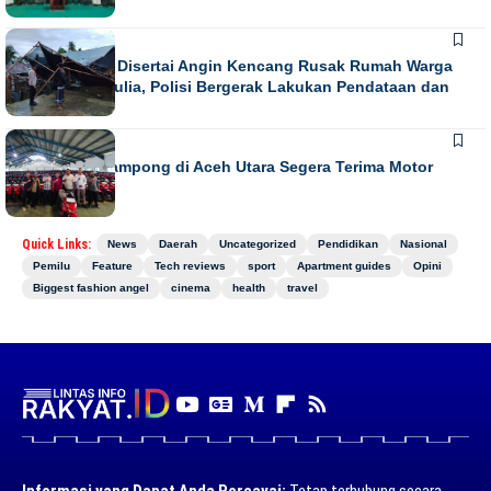
NEWS
Hujan Lebat Disertai Angin Kencang Rusak Rumah Warga
di Meurah Mulia, Polisi Bergerak Lakukan Pendataan dan
Koordinasi
NEWS
852 Imum Gampong di Aceh Utara Segera Terima Motor
Operasional
Quick Links:
News
Daerah
Uncategorized
Pendidikan
Nasional
Pemilu
Feature
Tech reviews
sport
Apartment guides
Opini
Biggest fashion angel
cinema
health
travel