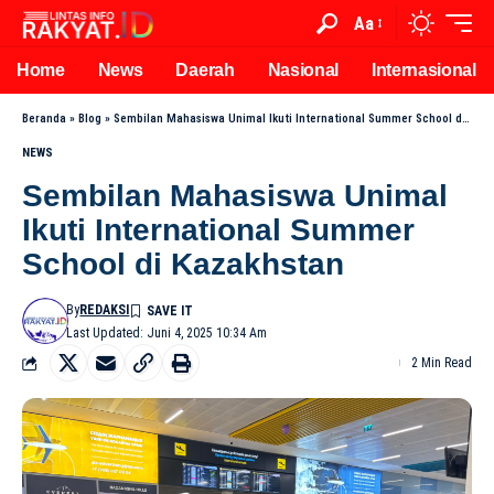
Aa
Home
News
Daerah
Nasional
Internasional
Beranda
»
Blog
»
Sembilan Mahasiswa Unimal Ikuti International Summer School di Kazakhstan
NEWS
Sembilan Mahasiswa Unimal
Ikuti International Summer
School di Kazakhstan
By
REDAKSI
Last Updated: Juni 4, 2025 10:34 Am
2 Min Read