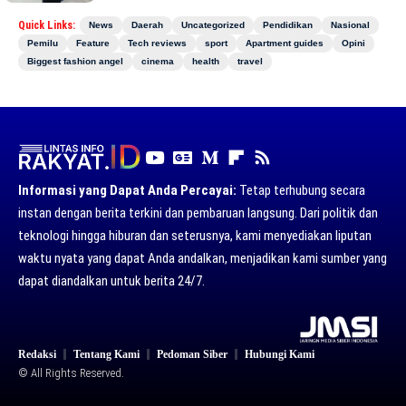
Quick Links:
News
Daerah
Uncategorized
Pendidikan
Nasional
Pemilu
Feature
Tech reviews
sport
Apartment guides
Opini
Biggest fashion angel
cinema
health
travel
Informasi yang Dapat Anda Percayai:
Tetap terhubung secara
instan dengan berita terkini dan pembaruan langsung. Dari politik dan
teknologi hingga hiburan dan seterusnya, kami menyediakan liputan
waktu nyata yang dapat Anda andalkan, menjadikan kami sumber yang
dapat diandalkan untuk berita 24/7.
Redaksi
Tentang Kami
Pedoman Siber
Hubungi Kami
© All Rights Reserved.