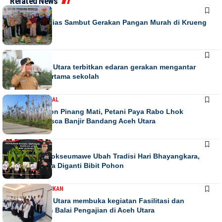
Related News
DAERAH
Warga Antusias Sambut Gerakan Pangan Murah di Krueng
Barona Jaya
DAERAH
Bupati Aceh Utara terbitkan edaran gerakan mengantar
anak hari pertama sekolah
DAERAH
NASIONAL
Ribuan Pohon Pinang Mati, Petani Paya Rabo Lhok
Terpuruk Pasca Banjir Bandang Aceh Utara
DAERAH
NEWS
Kapolres Lhokseumawe Ubah Tradisi Hari Bhayangkara,
Papan Bunga Diganti Bibit Pohon
DAERAH
PENDIDIKAN
Bupati Aceh Utara membuka kegiatan Fasilitasi dan
pengawasan Balai Pengajian di Aceh Utara