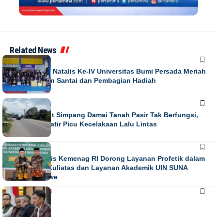
Related News
NEWS
Puncak Dies Natalis Ke-IV Universitas Bumi Persada Meriah
dengan Jalan Santai dan Pembagian Hadiah
NEWS
Running Text Simpang Damai Tanah Pasir Tak Berfungsi,
Warga Khawatir Picu Kecelakaan Lalu Lintas
NEWS
Direktur Diktis Kemenag RI Dorong Layanan Profetik dalam
Penguatan Kuliatas dan Layanan Akademik UIN SUNA
Lhokseumawe
NASIONAL
NEWS
Juli 13, 2026