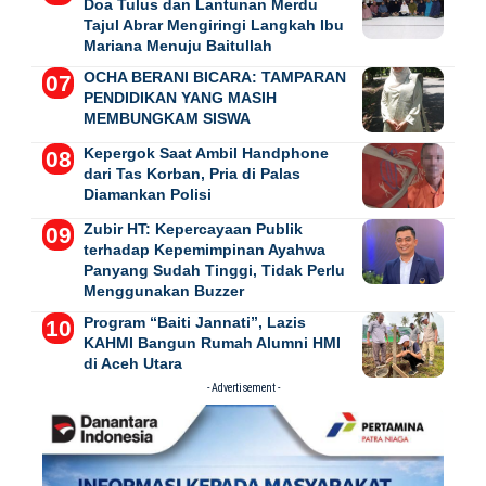
Doa Tulus dan Lantunan Merdu
Tajul Abrar Mengiringi Langkah Ibu
Mariana Menuju Baitullah
OCHA BERANI BICARA: TAMPARAN
PENDIDIKAN YANG MASIH
MEMBUNGKAM SISWA
Kepergok Saat Ambil Handphone
dari Tas Korban, Pria di Palas
Diamankan Polisi
Zubir HT: Kepercayaan Publik
terhadap Kepemimpinan Ayahwa
Panyang Sudah Tinggi, Tidak Perlu
Menggunakan Buzzer
Program “Baiti Jannati”, Lazis
KAHMI Bangun Rumah Alumni HMI
di Aceh Utara
- Advertisement -