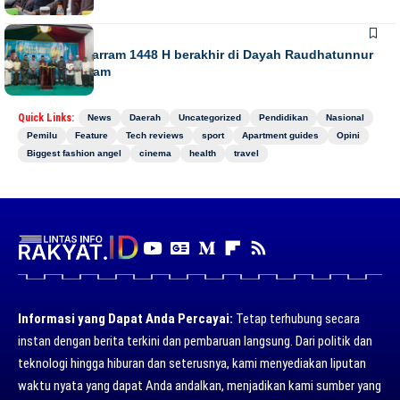
NEWS
Gebyar Muharram 1448 H berakhir di Dayah Raudhatunnur
Alharuni Nisam
Quick Links:
News
Daerah
Uncategorized
Pendidikan
Nasional
Pemilu
Feature
Tech reviews
sport
Apartment guides
Opini
Biggest fashion angel
cinema
health
travel
Informasi yang Dapat Anda Percayai:
Tetap terhubung secara
instan dengan berita terkini dan pembaruan langsung. Dari politik dan
teknologi hingga hiburan dan seterusnya, kami menyediakan liputan
waktu nyata yang dapat Anda andalkan, menjadikan kami sumber yang