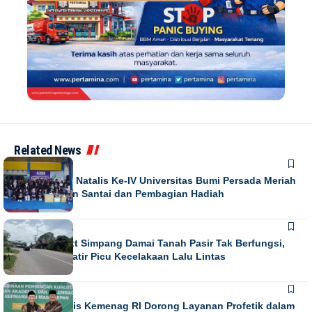
Related News
NEWS
Puncak Dies Natalis Ke-IV Universitas Bumi Persada Meriah
dengan Jalan Santai dan Pembagian Hadiah
NEWS
Running Text Simpang Damai Tanah Pasir Tak Berfungsi,
Warga Khawatir Picu Kecelakaan Lalu Lintas
NEWS
Direktur Diktis Kemenag RI Dorong Layanan Profetik dalam