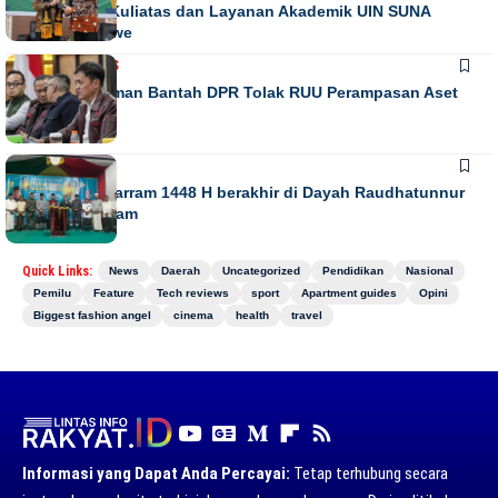
Penguatan Kuliatas dan Layanan Akademik UIN SUNA
Lhokseumawe
NASIONAL
NEWS
Habiburokhman Bantah DPR Tolak RUU Perampasan Aset
NEWS
Gebyar Muharram 1448 H berakhir di Dayah Raudhatunnur
Alharuni Nisam
Quick Links:
News
Daerah
Uncategorized
Pendidikan
Nasional
Pemilu
Feature
Tech reviews
sport
Apartment guides
Opini
Biggest fashion angel
cinema
health
travel
Informasi yang Dapat Anda Percayai:
Tetap terhubung secara