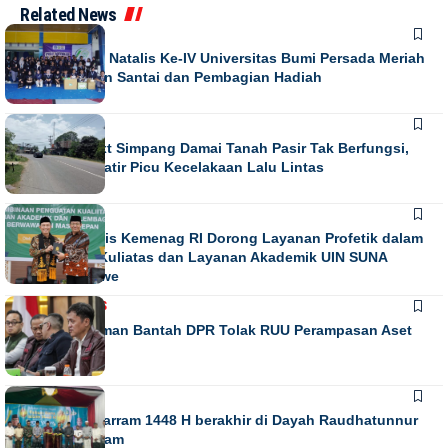
Related News
NEWS
Puncak Dies Natalis Ke-IV Universitas Bumi Persada Meriah
dengan Jalan Santai dan Pembagian Hadiah
NEWS
Running Text Simpang Damai Tanah Pasir Tak Berfungsi,
Warga Khawatir Picu Kecelakaan Lalu Lintas
NEWS
Direktur Diktis Kemenag RI Dorong Layanan Profetik dalam
Penguatan Kuliatas dan Layanan Akademik UIN SUNA
Lhokseumawe
NASIONAL
NEWS
Habiburokhman Bantah DPR Tolak RUU Perampasan Aset
NEWS
Gebyar Muharram 1448 H berakhir di Dayah Raudhatunnur
Alharuni Nisam