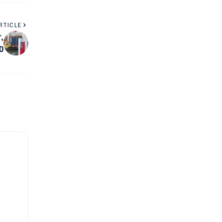
RTICLE
,
0