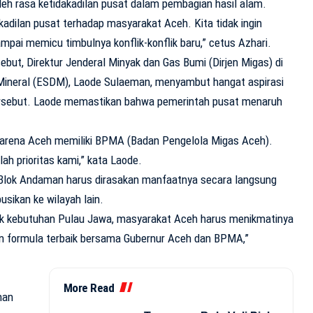
leh rasa ketidakadilan pusat dalam pembagian hasil alam.
akadilan pusat terhadap masyarakat Aceh. Kita tidak ingin
sampai memicu timbulnya konflik-konflik baru,” cetus Azhari.
but, Direktur Jenderal Minyak dan Gas Bumi (Dirjen Migas) di
Mineral (ESDM), Laode Sulaeman, menyambut hangat aspirasi
ersebut. Laode memastikan bahwa pemerintah pusat menaruh
, karena Aceh memiliki BPMA (Badan Pengelola Migas Aceh).
h prioritas kami,” kata Laode.
Blok Andaman harus dirasakan manfaatnya secara langsung
usikan ke wilayah lain.
uk kebutuhan Pulau Jawa, masyarakat Aceh harus menikmatinya
n formula terbaik bersama Gubernur Aceh dan BPMA,”
More Read
nan