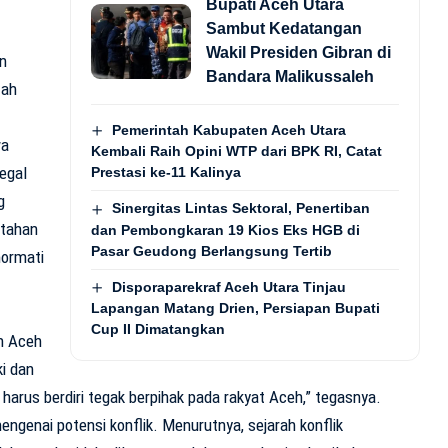
Bupati Aceh Utara
Sambut Kedatangan
Wakil Presiden Gibran di
n
Bandara Malikussaleh
tah
Pemerintah Kabupaten Aceh Utara
wa
Kembali Raih Opini WTP dari BPK RI, Catat
egal
Prestasi ke-11 Kalinya
g
Sinergitas Lintas Sektoral, Penertiban
ntahan
dan Pembongkaran 19 Kios Eks HGB di
Pasar Geudong Berlangsung Tertib
ormati
Disporaparekraf Aceh Utara Tinjau
Lapangan Matang Drien, Persiapan Bupati
Cup II Dimatangkan
am Aceh
i dan
harus berdiri tegak berpihak pada rakyat Aceh,” tegasnya.
engenai potensi konflik. Menurutnya, sejarah konflik