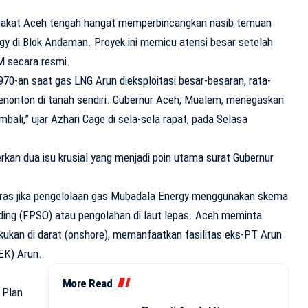
.
arakat Aceh tengah hangat memperbincangkan nasib temuan
y di Blok Andaman. Proyek ini memicu atensi besar setelah
M secara resmi.
70-an saat gas LNG Arun dieksploitasi besar-besaran, rata-
enonton di tanah sendiri. Gubernur Aceh, Mualem, menegaskan
embali,” ujar Azhari Cage di sela-sela rapat, pada Selasa
kan dua isu krusial yang menjadi poin utama surat Gubernur
ras jika pengelolaan gas Mubadala Energy menggunakan skema
ading (FPSO) atau pengolahan di laut lepas. Aceh meminta
kukan di darat (onshore), memanfaatkan fasilitas eks-PT Arun
EK) Arun.
More Read
 Plan