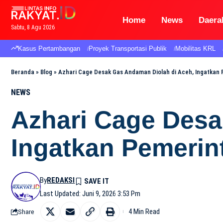
Home
News
Daera
Sabtu, 8 Agu 2026
Kasus Pertambangan
Proyek Transportasi Publik
Mobilitas KRL
Beranda
»
Blog
»
Azhari Cage Desak Gas Andaman Diolah di Aceh, Ingatkan
NEWS
Azhari Cage Desa
Ingatkan Pemerin
By
REDAKSI
Last Updated: Juni 9, 2026 3:53 Pm
4 Min Read
Share