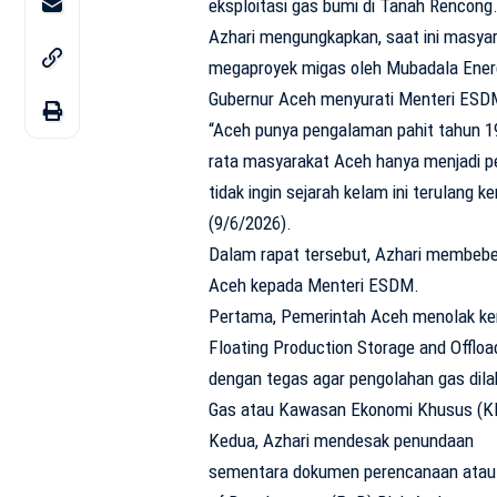
eksploitasi gas bumi di Tanah Rencong
Azhari mengungkapkan, saat ini masy
megaproyek migas oleh Mubadala Energ
Gubernur Aceh menyurati Menteri ESD
“Aceh punya pengalaman pahit tahun 19
rata masyarakat Aceh hanya menjadi p
tidak ingin sejarah kelam ini terulang k
(9/6/2026).
Dalam rapat tersebut, Azhari membeber
Aceh kepada Menteri ESDM.
Pertama, Pemerintah Aceh menolak ke
Floating Production Storage and Offlo
dengan tegas agar pengolahan gas dila
Gas atau Kawasan Ekonomi Khusus (K
Kedua, Azhari mendesak penundaan
sementara dokumen perencanaan atau