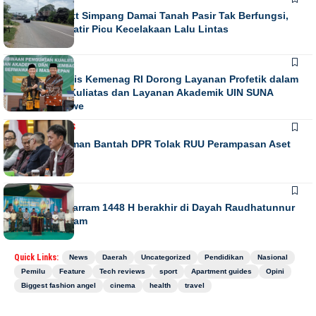
Running Text Simpang Damai Tanah Pasir Tak Berfungsi,
Warga Khawatir Picu Kecelakaan Lalu Lintas
NEWS
Direktur Diktis Kemenag RI Dorong Layanan Profetik dalam
Penguatan Kuliatas dan Layanan Akademik UIN SUNA
Lhokseumawe
NASIONAL
NEWS
Habiburokhman Bantah DPR Tolak RUU Perampasan Aset
NEWS
Gebyar Muharram 1448 H berakhir di Dayah Raudhatunnur
Alharuni Nisam
Quick Links:
News
Daerah
Uncategorized
Pendidikan
Nasional
Pemilu
Feature
Tech reviews
sport
Apartment guides
Opini
Biggest fashion angel
cinema
health
travel