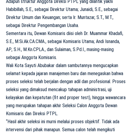
Adapun struktur Anggota Direksi PTPL yang dilantik yakni
Habibillah, S.E., sebagai Direktur Utama; Junaidi, S.E., sebagai
Direktur Umum dan Keuangan; serta Ir. Muntazar, S.T., M.T.,
sebagai Direktur Pengembangan Usaha.
Sementara itu, Dewan Komisaris diisi oleh Dr. Muammar Khadafi,
S.E., M.Si.Ak.CA.CMA., sebagai Komisaris Utama; Andi Isnanda,
AP., S.H., M.Kn.CPLA., dan Sulaiman, S.Pd.I., masing-masing
sebagai Anggota Komisaris.
Wali Kota Sayuti Abubakar dalam sambutannya mengucapkan
selamat kepada jajaran manajemen baru dan menegaskan bahwa
proses seleksi telah berjalan dengan adil dan profesional. Proses
seleksi yang dimaksud mencakup tahapan administrasi, uji
kelayakan dan kepatutan (fit and proper test), hingga wawancara
yang merupakan tahapan akhir Seleksi Calon Anggota Dewan
Komisaris dan Direksi PTPL.
“Hasil akhir seleksi ini murni melalui proses objektif. Tidak ada
intervensi dari pihak manapun. Semua calon telah mengikuti