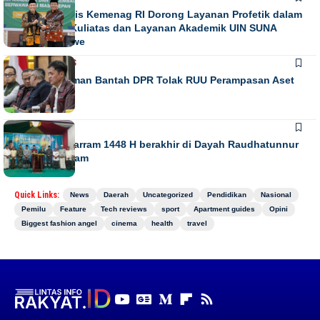
Direktur Diktis Kemenag RI Dorong Layanan Profetik dalam
Penguatan Kuliatas dan Layanan Akademik UIN SUNA
Lhokseumawe
NASIONAL
NEWS
Habiburokhman Bantah DPR Tolak RUU Perampasan Aset
NEWS
Gebyar Muharram 1448 H berakhir di Dayah Raudhatunnur
Alharuni Nisam
Quick Links:
News
Daerah
Uncategorized
Pendidikan
Nasional
Pemilu
Feature
Tech reviews
sport
Apartment guides
Opini
Biggest fashion angel
cinema
health
travel