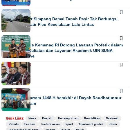
NEWS
Running Text Simpang Damai Tanah Pasir Tak Berfungsi,
Warga Khawatir Picu Kecelakaan Lalu Lintas
NEWS
Direktur Diktis Kemenag RI Dorong Layanan Profetik dalam
Penguatan Kuliatas dan Layanan Akademik UIN SUNA
Lhokseumawe
NASIONAL
NEWS
Juli 13, 2026
NEWS
Gebyar Muharram 1448 H berakhir di Dayah Raudhatunnur
Alharuni Nisam
Quick Links:
News
Daerah
Uncategorized
Pendidikan
Nasional
Pemilu
Feature
Tech reviews
sport
Apartment guides
Opini
Biggest fashion angel
cinema
health
travel